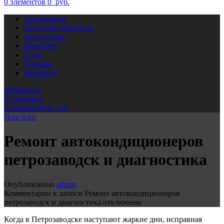
0
элементов
0
руб.
Автоклимат
Подогрев двигателя
Аксессуары
Наш блог
О нас
Помощь
Контакты
Избранное
0
Сравнить
0
элементов
0
руб.
Наш блог
Ремонт автокондиционеров
петрозаводск и диагностика
Опубликовано
admin
Комментарии
к записи Ремонт автокондиционеров
петрозаводск и диагностика
отключены
Когда в Петрозаводске наступают жаркие дни, исправная