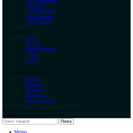
Для Ambertruck
Для DAF
для KIA Pregio
для Kenworth
Для Junfeng
БРЕНД
Frost
Meyvel
MobileComfort
Telair
А100
ИНФОРМАЦИЯ
О нас
Наш блог
Каталог
Контакты
Как оплатить
Интернет-магазин автоклиматических систем.
Принимаем все виды оплаты.
Поиск
Меню