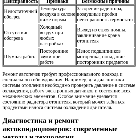
Неисправность
Признаки
Возможные причины
Температура
Засорение радиатора,
Недостаточный
воздуха в салоне
воздушные пробки,
обогрев
ниже нормы
неисправность термостата
Холодный
Выход из строя помпы,
Отсутствие
воздух при
заклинивание крана
обогрева
любых
отопителя
настройках
Посторонние
Износ подшипников
Шумная работа
звуки при
моторчика, попадание
работе
посторонних предметов
Ремонт автопечек требует профессионального подхода и
специального оборудования. Например, для диагностики
системы отопления необходимо проверить давление в системе
охлаждения, работу электронных датчиков и состояние всех
механических элементов. Особое внимание уделяется
состоянию радиатора отопителя, который может забиться
продуктами износа системы охлаждения двигателя.
Диагностика и ремонт
автокондиционеров: современные
методы и технологии