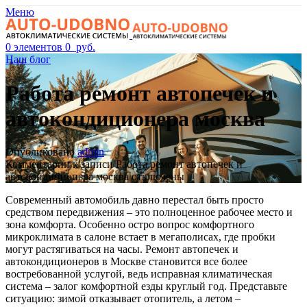
Меню
0
элементов
0
руб.
Наш блог
Работа ремонт автопечек и
автокондиционера москва
Опубликовано
admin
Комментарии
к записи Работа ремонт автопечек и
автокондиционера москва
отключены
Современный автомобиль давно перестал быть просто
средством передвижения – это полноценное рабочее место и
зона комфорта. Особенно остро вопрос комфортного
микроклимата в салоне встает в мегаполисах, где пробки
могут растягиваться на часы. Ремонт автопечек и
автокондиционеров в Москве становится все более
востребованной услугой, ведь исправная климатическая
система – залог комфортной езды круглый год. Представьте
ситуацию: зимой отказывает отопитель, а летом –