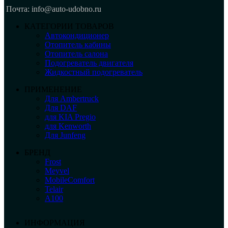
Почта: info@auto-udobno.ru
КАТЕГОРИИ ТОВАРОВ
Автокондиционер
Отопитель кабины
Отопитель салона
Подогреватель двигателя
Жидкостный подогреватель
ПРИМЕНЕНИЕ
Для Ambertruck
Для DAF
для KIA Pregio
для Kenworth
Для Junfeng
БРЕНД
Frost
Meyvel
MobileComfort
Telair
А100
ИНФОРМАЦИЯ