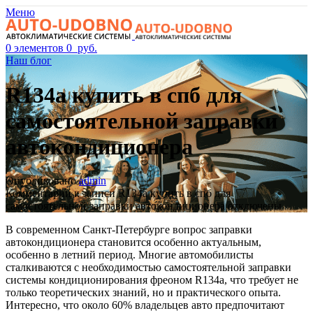
Меню
0
элементов
0
руб.
Наш блог
R134a купить в спб для
самостоятельной заправки
автокондиционера
Опубликовано
admin
Комментарии
к записи R134a купить в спб для
самостоятельной заправки автокондиционера
отключены
В современном Санкт-Петербурге вопрос заправки
автокондиционера становится особенно актуальным,
особенно в летний период. Многие автомобилисты
сталкиваются с необходимостью самостоятельной заправки
системы кондиционирования фреоном R134a, что требует не
только теоретических знаний, но и практического опыта.
Интересно, что около 60% владельцев авто предпочитают