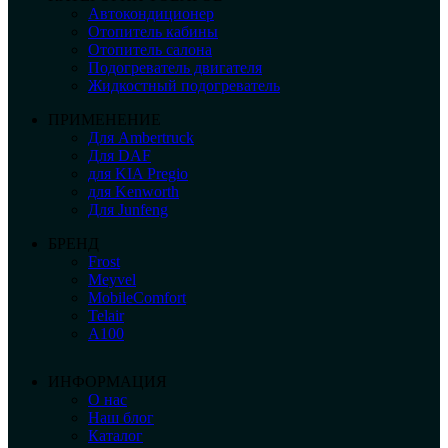
Автокондиционер
Отопитель кабины
Отопитель салона
Подогреватель двигателя
Жидкостный подогреватель
ПРИМЕНЕНИЕ
Для Ambertruck
Для DAF
для KIA Pregio
для Kenworth
Для Junfeng
БРЕНД
Frost
Meyvel
MobileComfort
Telair
А100
ИНФОРМАЦИЯ
О нас
Наш блог
Каталог