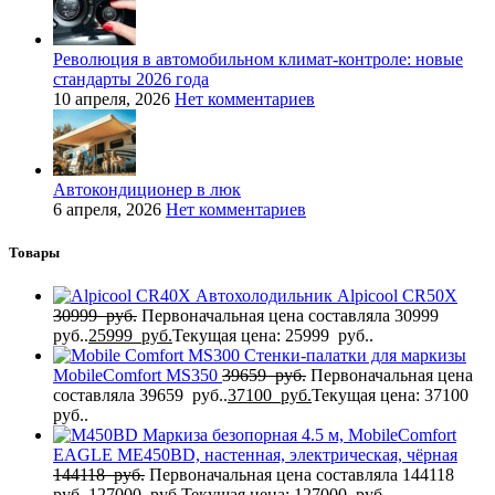
Революция в автомобильном климат-контроле: новые
стандарты 2026 года
10 апреля, 2026
Нет комментариев
Автокондиционер в люк
6 апреля, 2026
Нет комментариев
Товары
Автохолодильник Alpicool CR50X
30999
руб.
Первоначальная цена составляла 30999
руб..
25999
руб.
Текущая цена: 25999 руб..
Стенки-палатки для маркизы
MobileComfort MS350
39659
руб.
Первоначальная цена
составляла 39659 руб..
37100
руб.
Текущая цена: 37100
руб..
Маркиза безопорная 4.5 м, MobileComfort
EAGLE MЕ450BD, настенная, электрическая, чёрная
144118
руб.
Первоначальная цена составляла 144118
руб..
127000
руб.
Текущая цена: 127000 руб..