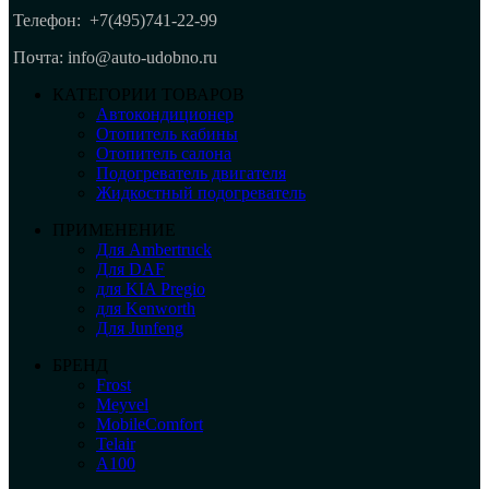
Телефон:
+7(495)741-22-99
Почта: info@auto-udobno.ru
КАТЕГОРИИ ТОВАРОВ
Автокондиционер
Отопитель кабины
Отопитель салона
Подогреватель двигателя
Жидкостный подогреватель
ПРИМЕНЕНИЕ
Для Ambertruck
Для DAF
для KIA Pregio
для Kenworth
Для Junfeng
БРЕНД
Frost
Meyvel
MobileComfort
Telair
А100