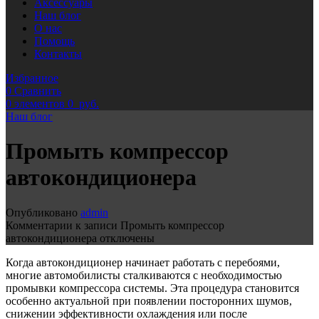
Аксессуары
Наш блог
О нас
Помощь
Контакты
Избранное
0
Сравнить
0
элементов
0
руб.
Наш блог
Промыть компрессор
автокондиционера
Опубликовано
admin
Комментарии
к записи Промыть компрессор
автокондиционера
отключены
Когда автокондиционер начинает работать с перебоями,
многие автомобилисты сталкиваются с необходимостью
промывки компрессора системы. Эта процедура становится
особенно актуальной при появлении посторонних шумов,
снижении эффективности охлаждения или после