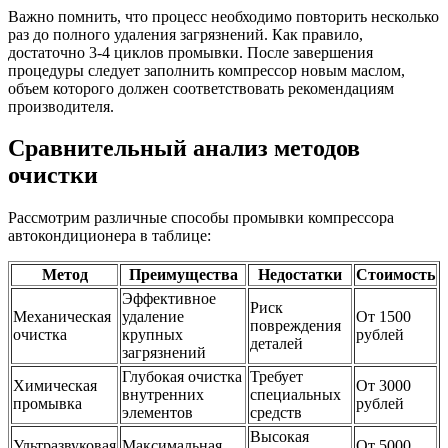
Важно помнить, что процесс необходимо повторить несколько
раз до полного удаления загрязнений. Как правило,
достаточно 3-4 циклов промывки. После завершения
процедуры следует заполнить компрессор новым маслом,
объем которого должен соответствовать рекомендациям
производителя.
Сравнительный анализ методов
очистки
Рассмотрим различные способы промывки компрессора
автокондиционера в таблице:
Метод
Преимущества
Недостатки
Стоимость
Эффективное
Риск
Механическая
удаление
От 1500
повреждения
очистка
крупных
рублей
деталей
загрязнений
Глубокая очистка
Требует
Химическая
От 3000
внутренних
специальных
промывка
рублей
элементов
средств
Высокая
Ультразвуковая
Максимальная
От 5000