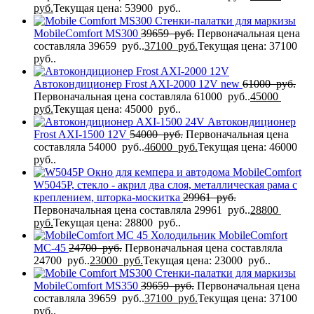
руб.
Текущая цена: 53900 руб..
Стенки-палатки для маркизы
MobileComfort МS300
39659
руб.
Первоначальная цена
составляла 39659 руб..
37100
руб.
Текущая цена: 37100
руб..
Автокондиционер Frost AXI-2000 12V new
61000
руб.
Первоначальная цена составляла 61000 руб..
45000
руб.
Текущая цена: 45000 руб..
Автокондиционер
Frost AXI-1500 12V
54000
руб.
Первоначальная цена
составляла 54000 руб..
46000
руб.
Текущая цена: 46000
руб..
Окно для кемпера и автодома MobileComfort
W5045P, стекло - акрил два слоя, металлическая рама с
креплением, шторка-москитка
29961
руб.
Первоначальная цена составляла 29961 руб..
28800
руб.
Текущая цена: 28800 руб..
Холодильник MobileComfort
MC-45
24700
руб.
Первоначальная цена составляла
24700 руб..
23000
руб.
Текущая цена: 23000 руб..
Стенки-палатки для маркизы
MobileComfort MS350
39659
руб.
Первоначальная цена
составляла 39659 руб..
37100
руб.
Текущая цена: 37100
руб..