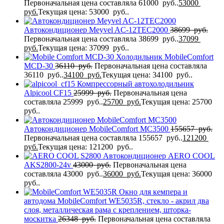
Первоначальная цена составляла 61000 руб..
53000
руб.
Текущая цена: 53000 руб..
Автокондиционер Meyvel AC-12TEC2000
38699
руб.
Первоначальная цена составляла 38699 руб..
37099
руб.
Текущая цена: 37099 руб..
Холодильник MobileComfort
MCD-30
36110
руб.
Первоначальная цена составляла
36110 руб..
34100
руб.
Текущая цена: 34100 руб..
Компрессорный автохолодильник
Alpicool CF15
25999
руб.
Первоначальная цена
составляла 25999 руб..
25700
руб.
Текущая цена: 25700
руб..
Автокондиционер MobileComfort MC3500
155657
руб.
Первоначальная цена составляла 155657 руб..
121200
руб.
Текущая цена: 121200 руб..
Автокондиционер AERO COOL
AKS2800-24v
43000
руб.
Первоначальная цена
составляла 43000 руб..
36000
руб.
Текущая цена: 36000
руб..
Окно для кемпера и
автодома MobileComfort WE5035R, стекло - акрил два
слоя, металлическая рама с креплением, шторка-
москитка
26348
руб.
Первоначальная цена составляла