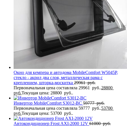
Окно для кемпера и автодома MobileComfort W5045P,
стекло - акрил два слоя, металлическая рама с
креплением, шторка-москитка
29961
руб.
Первоначальная цена составляла 29961 руб..
28800
руб.
Текущая цена: 28800 руб..
Инвертор MobileComfort S3012-BC
59777
руб.
Первоначальная цена составляла 59777 руб..
53700
руб.
Текущая цена: 53700 руб..
Автокондиционер Frost AXI-2000 12V
61000
руб.