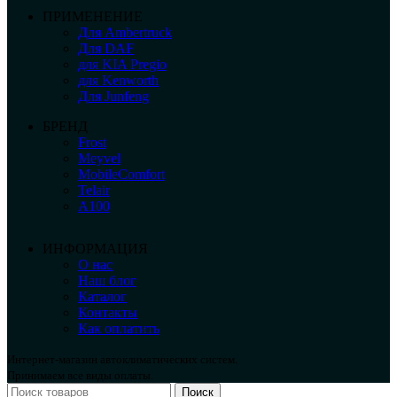
ПРИМЕНЕНИЕ
Для Ambertruck
Для DAF
для KIA Pregio
для Kenworth
Для Junfeng
БРЕНД
Frost
Meyvel
MobileComfort
Telair
А100
ИНФОРМАЦИЯ
О нас
Наш блог
Каталог
Контакты
Как оплатить
Интернет-магазин автоклиматических систем.
Принимаем все виды оплаты.
Поиск