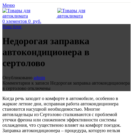
Меню
0
элементов
0
руб.
Наш блог
Недорогая заправка
автокондиционера в
сертолово
Опубликовано
admin
Комментарии
к записи Недорогая заправка автокондиционера
в сертолово
отключены
Когда речь заходит о комфорте в автомобиле, особенно в
жаркие летние дни, исправная работа автокондиционера
становится насущной необходимостью. Многие
автовладельцы из Сертолово сталкиваются с проблемой
утечки фреона или снижением эффективности системы
охлаждения, что существенно влияет на комфорт поездок.
Заправка автокондиционера – процедура, которую нельзя