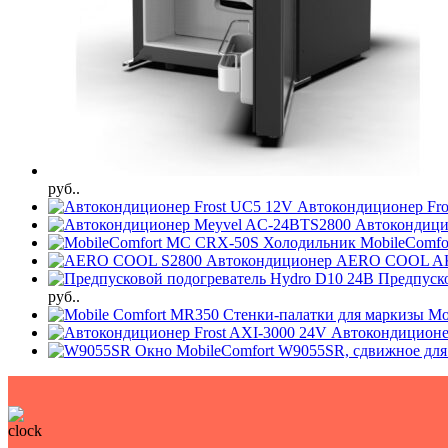
руб..
Автокондиционер Fr
Автокондици
Холодильник MobileComf
Автокондиционер AERO COOL A
Предпуск
руб..
Стенки-палатки для маркизы Mo
Автокондиционе
Окно MobileComfort W9055SR, сдвижное для