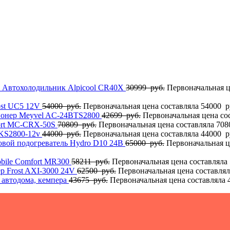
Автохолодильник Alpicool CR40X
30999
руб.
Первоначальная ц
ost UC5 12V
54000
руб.
Первоначальная цена составляла 54000 р
онер Meyvel AC-24BTS2800
42699
руб.
Первоначальная цена сос
ort MC-CRX-50S
70809
руб.
Первоначальная цена составляла 708
KS2800-12v
44000
руб.
Первоначальная цена составляла 44000 р
овой подогреватель Hydro D10 24В
65000
руб.
Первоначальная ц
bile Comfort MR300
58211
руб.
Первоначальная цена составляла 
р Frost AXI-3000 24V
62500
руб.
Первоначальная цена составлял
 автодома, кемпера
43675
руб.
Первоначальная цена составляла 