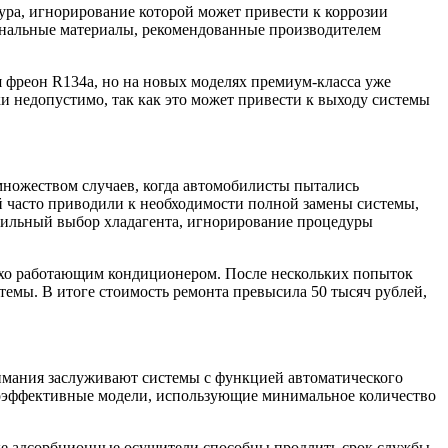
дура, игнорирование которой может привести к коррозии
гинальные материалы, рекомендованные производителем
 фреон R134a, но на новых моделях премиум-класса уже
и недопустимо, так как это может привести к выходу системы
множеством случаев, когда автомобилисты пытались
й часто приводили к необходимости полной замены системы,
авильный выбор хладагента, игнорирование процедуры
лохо работающим кондиционером. После нескольких попыток
стемы. В итоге стоимость ремонта превысила 50 тысяч рублей,
мания заслуживают системы с функцией автоматического
гоэффективные модели, использующие минимальное количество
ные адсорбционные осушители способны продлить срок службы