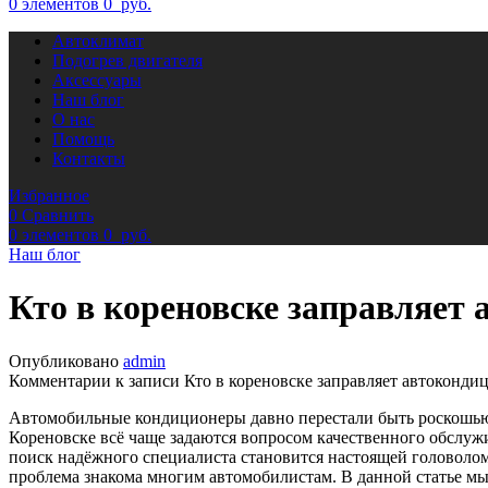
0
элементов
0
руб.
Автоклимат
Подогрев двигателя
Аксессуары
Наш блог
О нас
Помощь
Контакты
Избранное
0
Сравнить
0
элементов
0
руб.
Наш блог
Кто в кореновске заправляет
Опубликовано
admin
Комментарии
к записи Кто в кореновске заправляет автоконд
Автомобильные кондиционеры давно перестали быть роскошью 
Кореновске всё чаще задаются вопросом качественного обслуж
поиск надёжного специалиста становится настоящей головоломк
проблема знакома многим автомобилистам. В данной статье мы