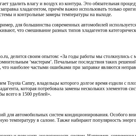
ает удалить влагу и воздух из контура. Это обязательная проце
 заправка хладагентом, причём важно использовать только ори
стемы и контрольные замеры температуры на выходе.
ример, для большинства современных автомобилей используется
ивают, что смешивание разных типов хладагентов категорическ
.ru, делится своим опытом: «За годы работы мы столкнулись с 
сомнительным ‘мастерам’. Печальные последствия таких решени
ет, что наиболее частыми ошибками при заправке являются непр
ем Toyota Camry, владельцы которого долгое время ездили с п
ладагента, которая потребовала замены нескольких элементов си
бы всего в 1500 рублей».
ий для автомобильных систем кондиционирования. Особого вни
нную температуру в салоне. Также набирают популярность энер
дагента и повысить экологичность систем. Например, современ