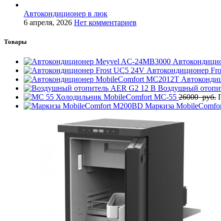
Автокондиционер в люк
6 апреля, 2026
Нет комментариев
Товары
Автокондици
Автокондиционер Fr
Автоконди
Воздушный отопи
Холодильник MobileComfort MC-55
26000
руб.
Маркиза MobileComf