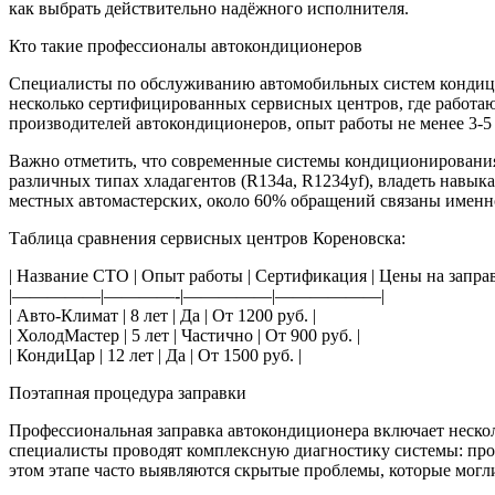
как выбрать действительно надёжного исполнителя.
Кто такие профессионалы автокондиционеров
Специалисты по обслуживанию автомобильных систем кондицио
несколько сертифицированных сервисных центров, где работа
производителей автокондиционеров, опыт работы не менее 3-5
Важно отметить, что современные системы кондиционирования 
различных типах хладагентов (R134a, R1234yf), владеть навы
местных автомастерских, около 60% обращений связаны именн
Таблица сравнения сервисных центров Кореновска:
| Название СТО | Опыт работы | Сертификация | Цены на заправ
|—————|————-|—————|——————|
| Авто-Климат | 8 лет | Да | От 1200 руб. |
| ХолодМастер | 5 лет | Частично | От 900 руб. |
| КондиЦар | 12 лет | Да | От 1500 руб. |
Поэтапная процедура заправки
Профессиональная заправка автокондиционера включает нескол
специалисты проводят комплексную диагностику системы: пров
этом этапе часто выявляются скрытые проблемы, которые могл