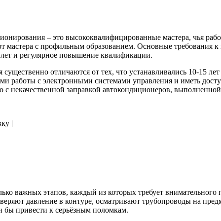
нирования – это высококвалифицированные мастера, чья работа
ют мастера с профильным образованием. Основные требования 
 лет и регулярное повышение квалификации.
существенно отличаются от тех, что устанавливались 10-15 лет
ками работы с электронными системами управления и иметь дост
о с некачественной заправкой автокондиционеров, выполненной
ку |
ько важных этапов, каждый из которых требует внимательного 
еряют давление в контуре, осматривают трубопроводы на предм
и бы привести к серьёзным поломкам.