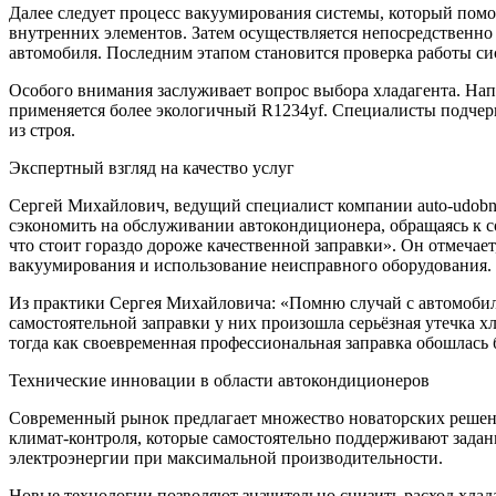
Далее следует процесс вакуумирования системы, который помог
внутренних элементов. Затем осуществляется непосредственно
автомобиля. Последним этапом становится проверка работы си
Особого внимания заслуживает вопрос выбора хладагента. Нап
применяется более экологичный R1234yf. Специалисты подчерк
из строя.
Экспертный взгляд на качество услуг
Сергей Михайлович, ведущий специалист компании auto-udobno
сэкономить на обслуживании автокондиционера, обращаясь к 
что стоит гораздо дороже качественной заправки». Он отмеча
вакуумирования и использование неисправного оборудования.
Из практики Сергея Михайловича: «Помню случай с автомобил
самостоятельной заправки у них произошла серьёзная утечка х
тогда как своевременная профессиональная заправка обошлась 
Технические инновации в области автокондиционеров
Современный рынок предлагает множество новаторских решен
климат-контроля, которые самостоятельно поддерживают зада
электроэнергии при максимальной производительности.
Новые технологии позволяют значительно снизить расход хла