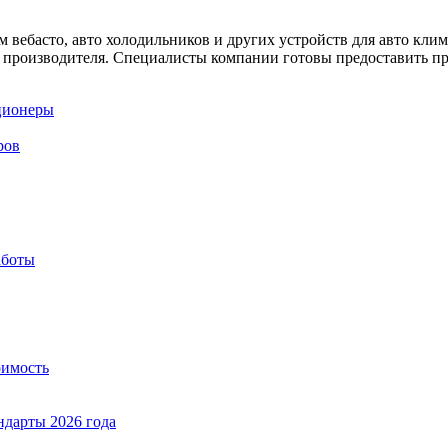
ем вебасто, авто холодильников и других устройств для авто кли
 производителя. Специалисты компании готовы предоставить п
ционеры
ров
аботы
оимость
ндарты 2026 года