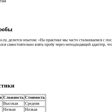
там
робы
.ru, делится опытом: «На практике мы часто сталкиваемся с п
ался самостоятельно взять пробу через неподходящий адаптер, чт
стики
я
Сложность
Стоимость
Высокая
Средняя
Низкая
Низкая