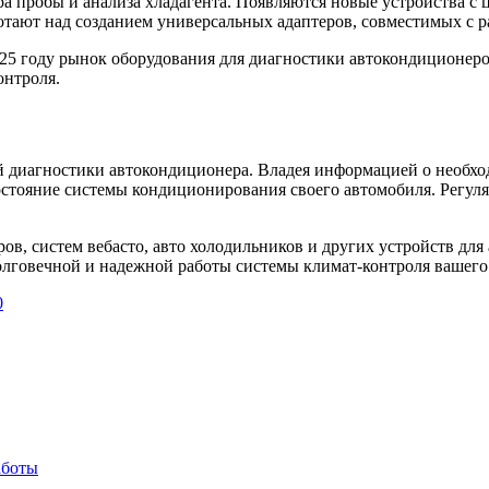
а пробы и анализа хладагента. Появляются новые устройства с
отают над созданием универсальных адаптеров, совместимых с 
25 году рынок оборудования для диагностики автокондиционеров
онтроля.
й диагностики автокондиционера. Владея информацией о необхо
стояние системы кондиционирования своего автомобиля. Регуля
ров, систем вебасто, авто холодильников и других устройств для
лговечной и надежной работы системы климат-контроля вашего
0
аботы