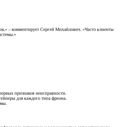
ия,» – комментирует Сергей Михайлович. «Часто клиенты
истемы.»
первых признаков неисправности.
тейнеры для каждого типа фреона.
емы.