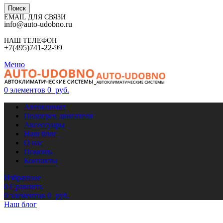
Поиск
EMAIL ДЛЯ СВЯЗИ
info@auto-udobno.ru
НАШ ТЕЛЕФОН
+7(495)741-22-99
Меню
0
элементов
0
руб.
Автоклимат
Подогрев двигателя
Аксессуары
Наш блог
О нас
Помощь
Контакты
Избранное
0
Сравнить
0
элементов
0
руб.
Наш блог