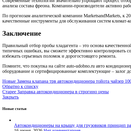
Современные технологии значительно упрощают процесс отбор
анализа состава фреона. Компании-производители активно раб
По прогнозам аналитической компании MarketsandMarkets, к 20
качественные инструменты для обслуживания систем климат-к
Заключение
Правильный отбор пробы хладагента – это основа качественно
типичных ошибках, вы сможете эффективно контролировать со
избежать серьезных поломок и дорогостоящего ремонта.
Помните, что покупка на сайте auto-udobno.ru авто кондиционе
оборудование и сертифицированные комплектующие – залог до
Новые
Замена клапана трв автокондиционера тойота чайзер 10
Обратно к списку
Старее
Заправка автокондиционера в строгино цены
Закрыть
Новые статьи
Автокондиционеры на крышу для грузовиков принцип р
16 июня, 2026
Нет комментариев