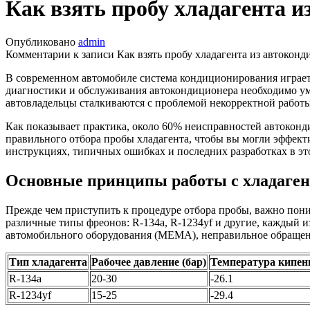
Как взять пробу хладагента и
Опубликовано
admin
Комментарии
к записи Как взять пробу хладагента из автокон
В современном автомобиле система кондиционирования играет
диагностики и обслуживания автокондиционера необходимо уме
автовладельцы сталкиваются с проблемой некорректной работы 
Как показывает практика, около 60% неисправностей автоконд
правильного отбора пробы хладагента, чтобы вы могли эффек
инструкциях, типичных ошибках и последних разработках в эт
Основные принципы работы с хладаге
Прежде чем приступить к процедуре отбора пробы, важно пон
различные типы фреонов: R-134a, R-1234yf и другие, каждый 
автомобильного оборудования (MEMA), неправильное обращен
Тип хладагента
Рабочее давление (бар)
Температура кипени
R-134a
20-30
-26.1
R-1234yf
15-25
-29.4