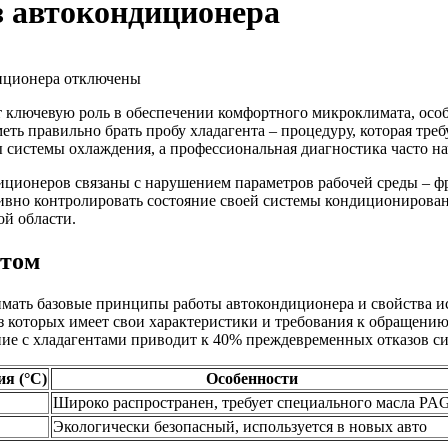
з автокондиционера
диционера
отключены
 ключевую роль в обеспечении комфортного микроклимата, особе
ть правильно брать пробу хладагента – процедуру, которая тре
системы охлаждения, а профессиональная диагностика часто нач
иционеров связаны с нарушением параметров рабочей среды – фр
тивно контролировать состояние своей системы кондиционирова
ой области.
нтом
имать базовые принципы работы автокондиционера и свойства 
из которых имеет свои характеристики и требования к обращен
ие с хладагентами приводит к 40% преждевременных отказов с
я (°C)
Особенности
Широко распространен, требует специального масла PA
Экологически безопасный, используется в новых авто