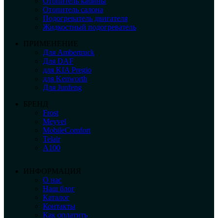
Отопитель кабины
Отопитель салона
Подогреватель двигателя
Жидкостный подогреватель
ПРИМЕНЕНИЕ
Для Ambertruck
Для DAF
для KIA Pregio
для Kenworth
Для Junfeng
БРЕНД
Frost
Meyvel
MobileComfort
Telair
А100
ИНФОРМАЦИЯ
О нас
Наш блог
Каталог
Контакты
Как оплатить