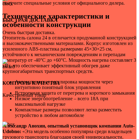
получите специальные условия от официального дилера.
Технические характеристики и
БЫСТРАЯ ДОСТАВКА
особенности конструкции
Очень быстрая доставка.
Отопитель салона 24 в отличается продуманной конструкцией
и высококачественными материалами. Корпус изготовлен из
усиленного ABS-пластика размерами 45×30×25 см,
устойчивого к механическим повреждениям и перепадам
температур от -40°C до +60°C. Мощность нагрева составляет 3
кВт, что обеспечивает эффективный обогрев даже
крупногабаритных транспортных средств.
Автоматическая регулировка мощности через
КОНТРОЛЬ КАЧЕСТВА
интуитивно понятный блок управления
Встроенная защита от перегрева и короткого замыкания
Качественный товар
Низкое энергопотребление – всего 18А при
максимальной нагрузке
Компактные размеры позволяют легко разместить
устройство в любом автомобиле
Александр Анохин, опытный установщик компании Auto-
Udobno:
«Эта модель особенно популярна среди владельцев
грузового транспорта благодаря своей универсальности.