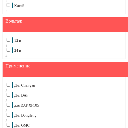
2
Китай
3
Вольтаж
12 в
1
24 в
4
Применение
Для Changan
5
Для DAF
5
для DAF XF105
5
Для Dongfeng
5
Для GMC