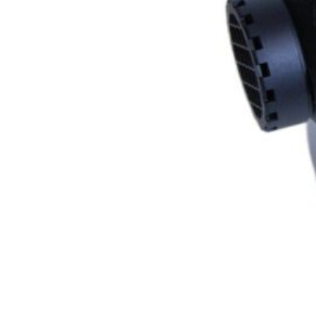
для Toyota Hino 700
5
Для Volvo FL
5
Для Вольво
5
Для ЗИЛ
5
Для КАМАЗ
5
Для МАЗ
5
для Синотрак Штейр
5
Для Урал
5