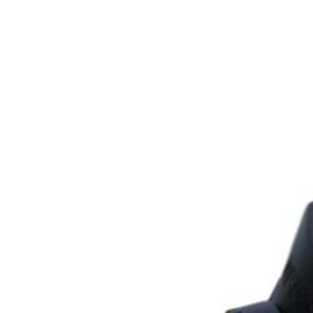
5
для MAN TGX
5
Для Mercedes-Benz Actros
5
Для Mercedes-Benz Arocs
5
Для Mercedes-Benz ATEGO
5
Для Mercedes-Benz UNIMOG
5
Для RENAULT
5
Для SCANIA
5
для Scania G
5
для Sinotruk Steyr
5
для Sollers
5
для Sollers TR80
5
Для Tatra
5